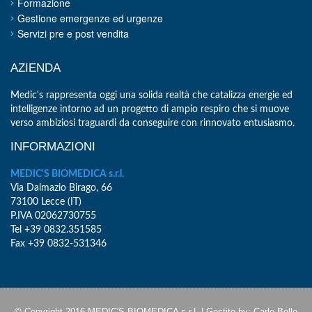
Formazione
Gestione emergenze ed urgenze
Servizi pre e post vendita
AZIENDA
Medic's rappresenta oggi una solida realtà che catalizza energie ed
intelligenze intorno ad un progetto di ampio respiro che si muove
verso ambiziosi traguardi da conseguire con rinnovato entusiasmo.
INFORMAZIONI
MEDIC'S BIOMEDICA s.r.l.
Via Dalmazio Birago, 66
73100 Lecce (IT)
P.IVA 02062730755
Tel +39 0832.351585
Fax +39 0832-531346
© Copyright 2016 MEDIC'S BIOMEDICA s.r.|. | Gestito by:
Carlo Bello